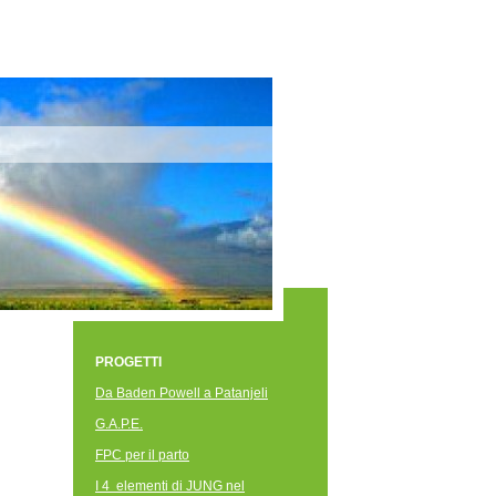
PROGETTI
Da Baden Powell a Patanjeli
G.A.P.E.
FPC per il parto
I 4 elementi di JUNG nel