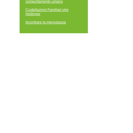
comportamento umano
Costellazioni Familiari olre
Hellinger
Incontrare la menopausa